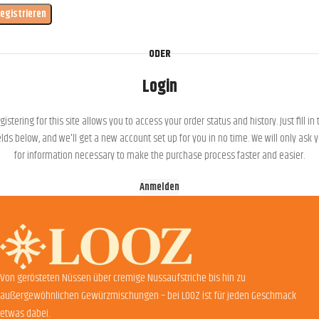
egistrieren
ODER
Login
gistering for this site allows you to access your order status and history. Just fill in 
elds below, and we'll get a new account set up for you in no time. We will only ask 
for information necessary to make the purchase process faster and easier.
Anmelden
Von gerösteten Nüssen über cremige Nussaufstriche bis hin zu
außergewöhnlichen Gewürzmischungen – bei LOOZ ist für jeden Geschmack
etwas dabei.