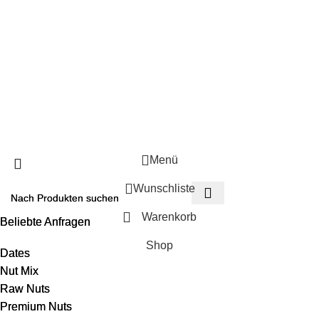
Widerrufsbelehrung
Datenschutzerklärung
Soziale Links:
© 2026
LOOZ Nuts
. Alle Rechte vorbehalten.
DATENSCHUTZERKLÄRUNG
VERSAND & LIEFERUNG
WIDERRUFSBELEHRUNG
Menü
Wunschliste
Warenkorb
Beliebte Anfragen
Beliebte Anfragen
Shop
Dates
Dates
Nut Mix
Nut Mix
Raw Nuts
Raw Nuts
Premium Nuts
Premium Nuts