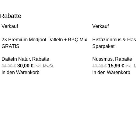
To Shop
To Shop
Rabatte
Verkauf
Verkauf
2× Premium Medjool Datteln + BBQ Mix
Pistazienmus & Ha
GRATIS
Sparpaket
Datteln Natur
,
Rabatte
Nussmus
,
Rabatte
30,00
€
15,99
€
34,00
€
19,98
€
inkl. MwSt.
inkl.
In den Warenkorb
In den Warenkorb