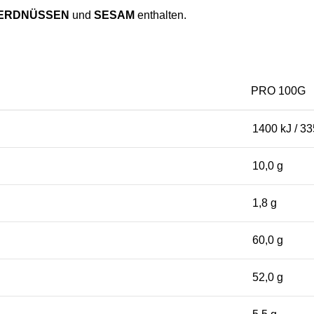
ERDNÜSSEN
und
SESAM
enthalten.
PRO 100G
1400 kJ / 33
10,0 g
1,8 g
60,0 g
52,0 g