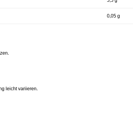
5,5 g
0,05 g
tzen.
 leicht variieren.