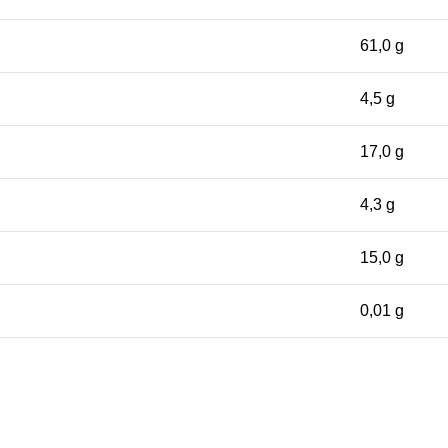
61,0 g
4,5 g
17,0 g
4,3 g
15,0 g
0,01 g