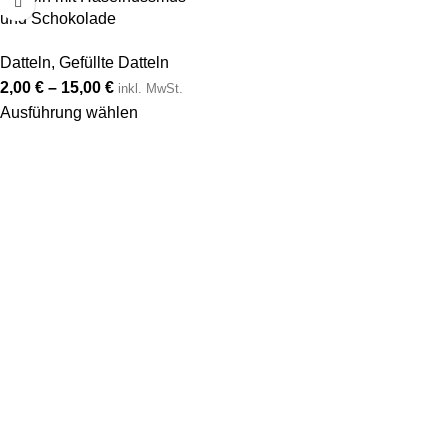
und Schokolade
Datteln
,
Gefüllte Datteln
2,00
€
–
15,00
€
inkl. MwSt.
Ausführung wählen
Von gerösteten Nüssen über cremige Nussaufstriche bis hin zu
außergewöhnlichen Gewürzmischungen – bei LOOZ ist für
jeden Geschmack etwas dabei.
Beliebte Kategorien
Nüsse
Datteln
Nussmus
Öle
Nützliche Links
Über uns
Kontakt