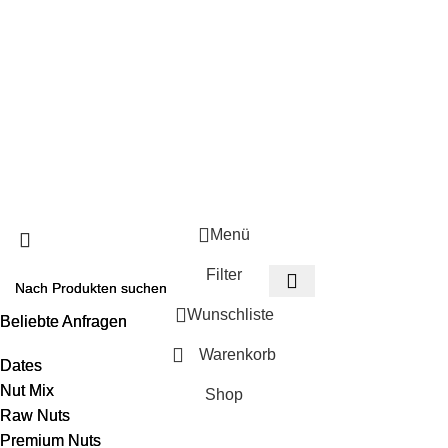
Widerrufsbelehrung
Datenschutzerklärung
Soziale Links:
© 2026
LOOZ Nuts
. Alle Rechte vorbehalten.
DATENSCHUTZERKLÄRUNG
VERSAND & LIEFERUNG
WIDERRUFSBELEHRUNG
Menü
Filter
Wunschliste
Beliebte Anfragen
Beliebte Anfragen
Warenkorb
Dates
Dates
Nut Mix
Nut Mix
Shop
Raw Nuts
Raw Nuts
Premium Nuts
Premium Nuts