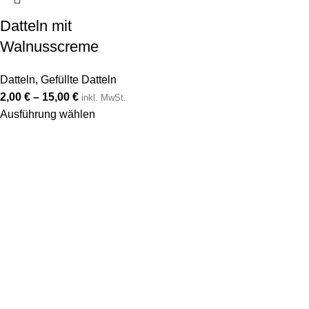
Datteln mit
Walnusscreme
Datteln
,
Gefüllte Datteln
2,00
€
–
15,00
€
inkl. MwSt.
Ausführung wählen
Von gerösteten Nüssen über cremige Nussaufstriche bis hin zu
außergewöhnlichen Gewürzmischungen – bei LOOZ ist für
jeden Geschmack etwas dabei.
Beliebte Kategorien
Nüsse
Datteln
Nussmus
Öle
Nützliche Links