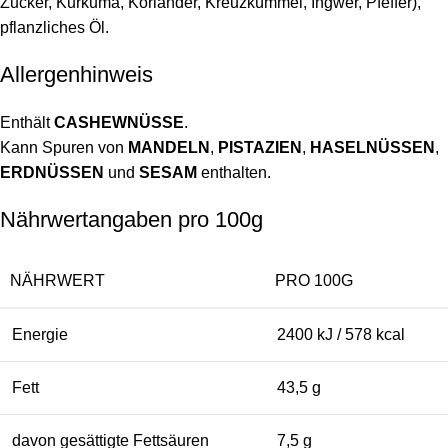
Zucker, Kurkuma, Koriander, Kreuzkümmel, Ingwer, Pfeffer),
pflanzliches Öl.
Allergenhinweis
Enthält
CASHEWNÜSSE
.
Kann Spuren von
MANDELN
,
PISTAZIEN
,
HASELNÜSSEN
,
ERDNÜSSEN
und
SESAM
enthalten.
Nährwertangaben pro 100g
NÄHRWERT
PRO 100G
Energie
2400 kJ / 578 kcal
Fett
43,5 g
davon gesättigte Fettsäuren
7,5 g