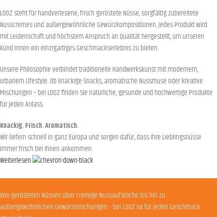
LOOZ steht für handverlesene, frisch geröstete Nüsse, sorgfältig zubereitete
Nusscremes und außergewöhnliche Gewürzkompositionen. Jedes Produkt wird
mit Leidenschaft und höchstem Anspruch an Qualität hergestellt, um unseren
Kund:innen ein einzigartiges Geschmackserlebnis zu bieten.
Unsere Philosophie verbindet traditionelle Handwerkskunst mit modernem,
urbanem Lifestyle. Ob knackige Snacks, aromatische Nussmuse oder kreative
Mischungen – bei LOOZ finden Sie natürliche, gesunde und hochwertige Produkte
für jeden Anlass.
Knackig. Frisch. Aromatisch.
Wir liefern schnell in ganz Europa und sorgen dafür, dass Ihre Lieblingsnüsse
immer frisch bei Ihnen ankommen.
Weiterlesen
Von gerösteten Nüssen über cremige Nussaufstriche bis hin zu
außergewöhnlichen Gewürzmischungen – bei LOOZ ist für jeden Geschmack