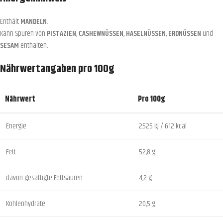
Enthält
MANDELN
.
Kann Spuren von
PISTAZIEN
,
CASHEWNÜSSEN
,
HASELNÜSSEN
,
ERDNÜSSEN
und
SESAM
enthalten.
Nährwertangaben pro 100g
Nährwert
Pro 100g
Energie
2525 kJ / 612 kcal
Fett
52,8 g
davon gesättigte Fettsäuren
4,2 g
Kohlenhydrate
20,5 g