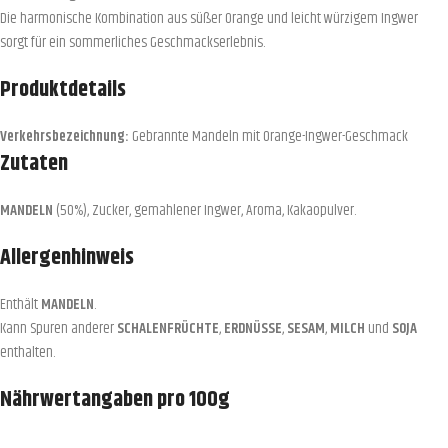
Die harmonische Kombination aus süßer Orange und leicht würzigem Ingwer
sorgt für ein sommerliches Geschmackserlebnis.
Produktdetails
Verkehrsbezeichnung:
Gebrannte Mandeln mit Orange-Ingwer-Geschmack
Zutaten
MANDELN
(50%), Zucker, gemahlener Ingwer, Aroma, Kakaopulver.
Allergenhinweis
Enthält
MANDELN
.
Kann Spuren anderer
SCHALENFRÜCHTE
,
ERDNÜSSE
,
SESAM
,
MILCH
und
SOJA
enthalten.
Nährwertangaben pro 100g