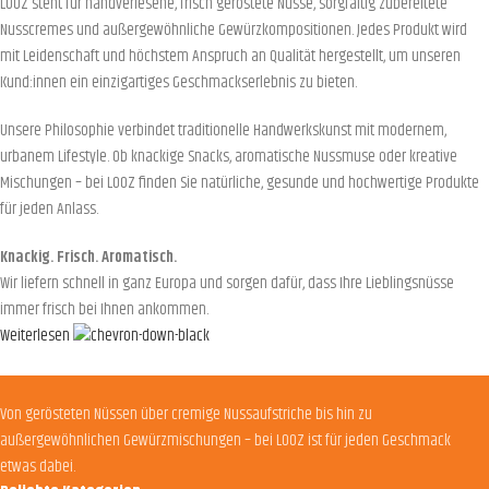
LOOZ steht für handverlesene, frisch geröstete Nüsse, sorgfältig zubereitete
Nusscremes und außergewöhnliche Gewürzkompositionen. Jedes Produkt wird
mit Leidenschaft und höchstem Anspruch an Qualität hergestellt, um unseren
Kund:innen ein einzigartiges Geschmackserlebnis zu bieten.
Unsere Philosophie verbindet traditionelle Handwerkskunst mit modernem,
urbanem Lifestyle. Ob knackige Snacks, aromatische Nussmuse oder kreative
Mischungen – bei LOOZ finden Sie natürliche, gesunde und hochwertige Produkte
für jeden Anlass.
Knackig. Frisch. Aromatisch.
Wir liefern schnell in ganz Europa und sorgen dafür, dass Ihre Lieblingsnüsse
immer frisch bei Ihnen ankommen.
Weiterlesen
Von gerösteten Nüssen über cremige Nussaufstriche bis hin zu
außergewöhnlichen Gewürzmischungen – bei LOOZ ist für jeden Geschmack
etwas dabei.