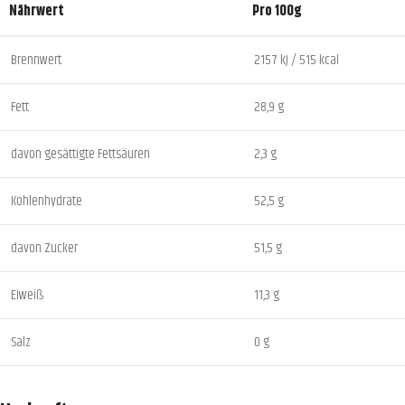
Nährwert
Pro 100g
Brennwert
2157 kJ / 515 kcal
Fett
28,9 g
davon gesättigte Fettsäuren
2,3 g
Kohlenhydrate
52,5 g
davon Zucker
51,5 g
Eiweiß
11,3 g
Salz
0 g