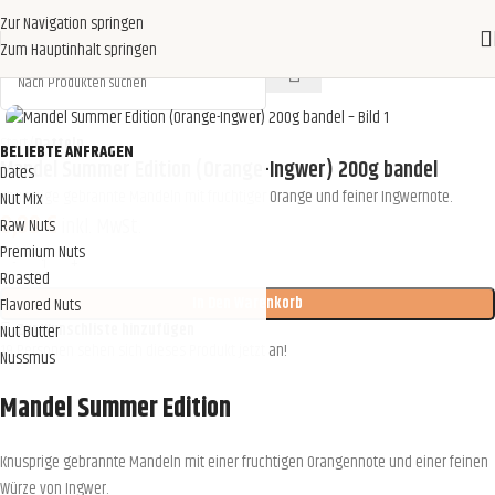
Zur Navigation springen
Zum Hauptinhalt springen
Start
Datteln
BELIEBTE ANFRAGEN
Mandel Summer Edition (Orange-Ingwer) 200g bandel
Dates
Knusprige gebrannte Mandeln mit fruchtiger Orange und feiner Ingwernote.
Nut Mix
9,99
€
inkl. MwSt.
Raw Nuts
Premium Nuts
Roasted
In Den Warenkorb
Flavored Nuts
Zur Wunschliste hinzufügen
Nut Butter
19
Personen sehen sich dieses Produkt jetzt an!
Nussmus
Mandel Summer Edition
Knusprige gebrannte Mandeln mit einer fruchtigen Orangennote und einer feinen
Würze von Ingwer.