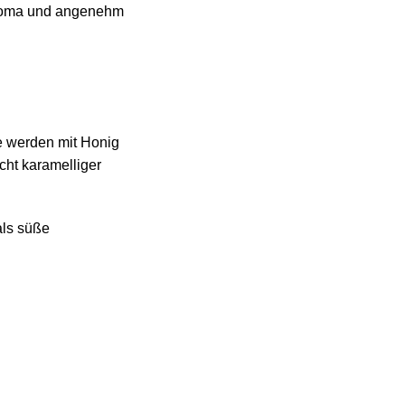
aroma und angenehm
e werden mit Honig
cht karamelliger
als süße