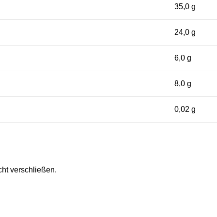
35,0 g
24,0 g
6,0 g
8,0 g
0,02 g
cht verschließen.