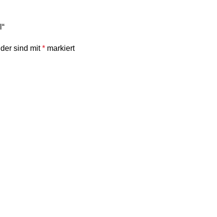
l“
lder sind mit
*
markiert