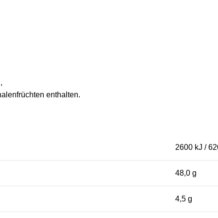
,
lenfrüchten enthalten.
2600 kJ / 62
48,0 g
4,5 g